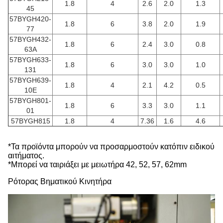
1.8
4
2.6
2.0
1.3
45
57BYGH420-
1.8
6
3.8
2.0
1.9
77
57BYGH432-
1.8
6
2.4
3.0
0.8
63A
57BYGH633-
1.8
6
3.0
3.0
1.0
131
57BYGH639-
1.8
4
2.1
4.2
0.5
10E
57BYGH801-
1.8
6
3.3
3.0
1.1
01
57BYGH815
1.8
4
7.36
1.6
4.6
*Τα προϊόντα μπορούν να προσαρμοστούν κατόπιν ειδικού
αιτήματος.
*Μπορεί να ταιριάξει με μειωτήρα 42, 52, 57, 62mm
Ρότορας Βηματικού Κινητήρα