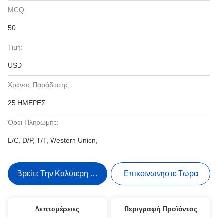
MOQ:
50
Τιμή:
USD
Χρόνος Παράδοσης:
25 ΗΜΕΡΕΣ
Όροι Πληρωμής:
L/C, D/P, T/T, Western Union,
Βρείτε Την Καλύτερη Τιμή
Επικοινωνήστε Τώρα
Λεπτομέρειες
Περιγραφή Προϊόντος