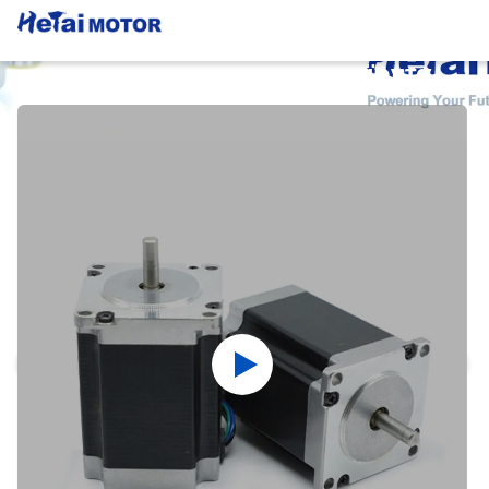
Λεπτομέρειες Για Τα Προϊόντα