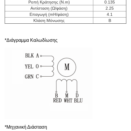
Ροπή Κράτησης (N.m)
0.135
Αντίσταση (Ω/φάση)
2.25
Επαγωγή (mH/φάση)
4.1
Κλάση Μόνωσης
B
*Διάγραμμα Καλωδίωσης
*Μηχανική Διάσταση