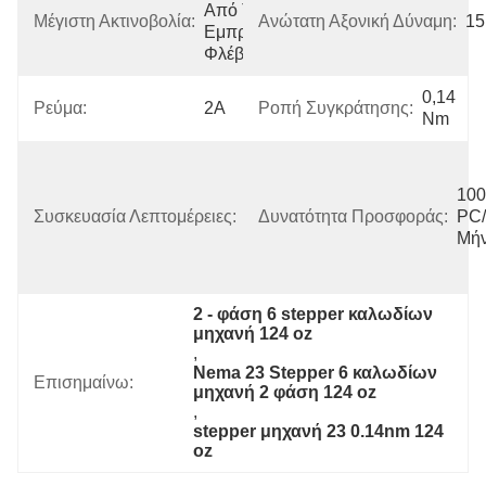
Από Την 
Μέγιστη Ακτινοβολία:
Ανώτατη Αξονική Δύναμη:
1
Εμπρόσθια 
Φλέβα)
0,14 
Ρεύμα:
2Α
Ροπή Συγκράτησης:
Nm
Χαρτοκιβώτιο 
Με Το 
100
Εσωτερικό 
Συσκευασία Λεπτομέρειες:
Δυνατότητα Προσφοράς:
PC/
Κιβώτιο 
Μή
Αφρού, 
Παλέτα
2 - φάση 6 stepper καλωδίων 
μηχανή 124 oz
, 
Nema 23 Stepper 6 καλωδίων 
Επισημαίνω:
μηχανή 2 φάση 124 oz
, 
stepper μηχανή 23 0.14nm 124 
oz