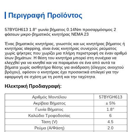
Περιγραφή Προϊόντος
57BYGH613 1.8° γωνία βήματος 0.14Nm προσαρμόσιμος 2
φάσεων μικρο-βηματικός κινητήρας NEMA 23
Ένας βηματικός κινητήρας, γνωστός και ως κινητήρας βήματος ή
κινητήρας stepping, είναι ένας κινητήρας συνεχούς ρεύματος
χωρίς ψήκτρες που χωρίζει μια πλήρη περιστροφή σε έναν αριθμό
ίσων βημάτων. Η θέση του κινητήρα μπορεί στη συνέχεια να
ελεγχθεί για να κινηθεί και να παραμείνει σε ένα από αυτά τα
βήματα χωρίς αισθητήρα θέσης για ανάδραση (έλεγχος ανοιχτού
βρόχου), εφόσον ο κινητήρας έχει προσεκτικά επιλεγεί για την
εφαρμογή σε σχέση με τη ροπή και την ταχύτητα.
Ηλεκτρική Προδιαγραφή:
Αριθμός Μοντέλου
57BYGH613
Ακρίβεια Βήματος
± 5%
Γωνία Βήματος
1.8°
Καλώδιο Τροφοδοσίας
6
Τάση (V)
4.5
Ρεύμα (A/Φάση)
2.0