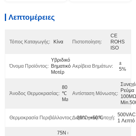
Λεπτομέρειες
CE 
Τόπος Καταγωγής:
Κίνα
Πιστοποίηση:
ROHS 
ISO
Υβριδικό 
± 
Όνομα Προϊόντος:
Βηματικό 
Ακρίβεια Βημάτων:
5%
Μοτέρ
Συνεχές
80 
Ρεύμα 
Άνοδος Θερμοκρασίας:
℃ 
Αντίσταση Μόνωσης:
100MΩ
Max
Min.5
500VAC 
Θερμοκρασία Περιβάλλοντος:
Διηλεκτρική Αντοχή:
-20℃~+50℃
1 Λεπτό
75N (20mm 