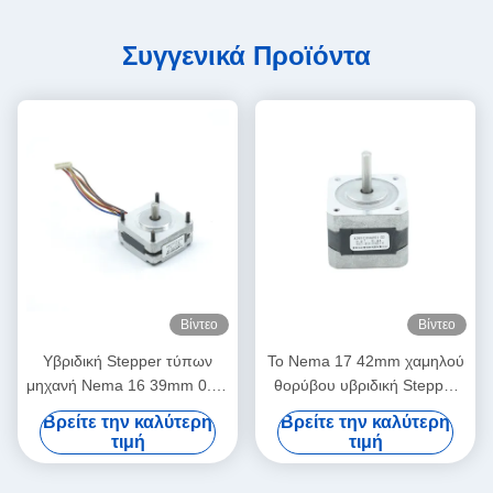
Συγγενικά Προϊόντα
Βίντεο
Βίντεο
Υβριδική Stepper τύπων
Το Nema 17 42mm χαμηλού
μηχανή Nema 16 39mm 0.3a
θορύβου υβριδική Stepper
0,08 NM 78 oz στη υψηλή
μηχανή 0,9 γωνία 4 βημάτων
Βρείτε την καλύτερη
Βρείτε την καλύτερη
ταχύτητα
οδηγεί 11.2V 2.4A
τιμή
τιμή