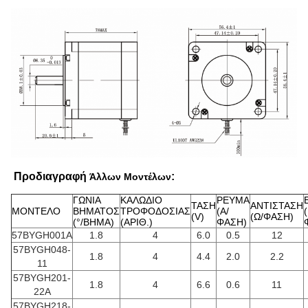
Προδιαγραφή
:
Άλλων Μοντέλων
ΓΩΝΙΑ
ΚΑΛΩΔΙΟ
ΡΕΥΜΑ
ΤΑΣΗ
ΑΝΤΙΣΤΑΣΗ
ΜΟΝΤΕΛΟ
ΒΗΜΑΤΟΣ
ΤΡΟΦΟΔΟΣΙΑΣ
(A/
(V)
(Ω/ΦΑΣΗ)
(°/ΒΗΜΑ)
(ΑΡΙΘ.)
ΦΑΣΗ)
57BYGH001A
1.8
4
6.0
0.5
12
57BYGH048-
1.8
4
4.4
2.0
2.2
11
57BYGH201-
1.8
4
6.6
0.6
11
22A
57BYGH218-