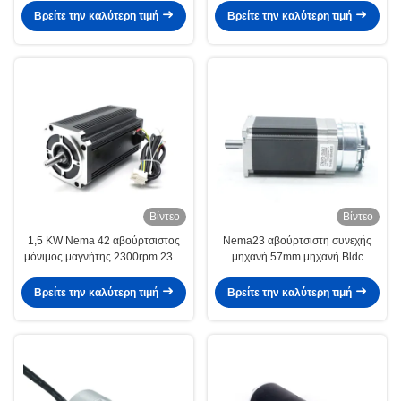
μικροϋπολογιστών βολτ 48v
Βρείτε την καλύτερη τιμή
Βρείτε την καλύτερη τιμή
500w
Βίντεο
Βίντεο
1,5 KW Nema 42 αβούρτσιστος
Nema23 αβούρτσιστη συνεχής
μόνιμος μαγνήτης 2300rpm 230v
μηχανή 57mm μηχανή Bldc
6.5nm συνεχών μηχανών για τον
3000rpm 0.6N.M με τη δύναμη
καταστροφέα εγγράφων
στο σπάσιμο
Βρείτε την καλύτερη τιμή
Βρείτε την καλύτερη τιμή