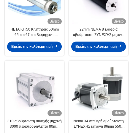
Βίντεο
Βίντεο
HETAI GT50 Κινητήρας 50mm
22mm NEMA 8 ελαφριά
65mm 67mm Βιομηχανία
αβούρτσιστη ΣΥΝΕΧΉΣ μηχανή
Logistics
24V 4800 περιστροφή/λεπτό 0,02
NM
Βρείτε την καλύτερη τιμή
Βρείτε την καλύτερη τιμή
Βίντεο
Βίντεο
310 αβούρτσιστη συνεχής μηχανή
Nema 34 σταθερή αβούρτσιστη
3000 περιστροφή/λεπτό 80mm
ΣΥΝΕΧΗΣ μηχανή 86mm 550w
0.7nm 1.2nm 1.8nm
Bldc απόδοσης