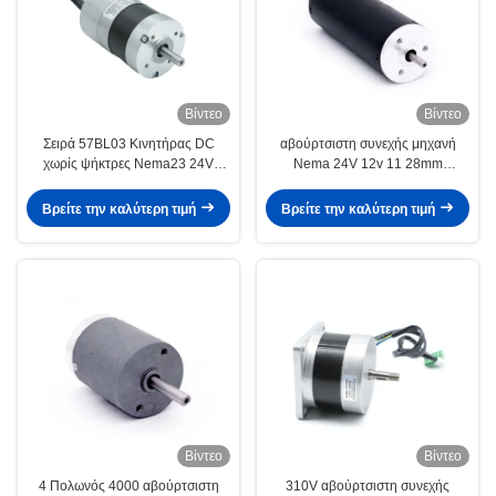
Βίντεο
Βίντεο
Σειρά 57BL03 Κινητήρας DC
αβούρτσιστη συνεχής μηχανή
χωρίς ψήκτρες Nema23 24V
Nema 24V 12v 11 28mm
Ενσωματωμένος 57mm 3500rpm
τριφασικά
0.18N.M
Βρείτε την καλύτερη τιμή
Βρείτε την καλύτερη τιμή
Βίντεο
Βίντεο
4 Πολωνός 4000 αβούρτσιστη
310V αβούρτσιστη συνεχής