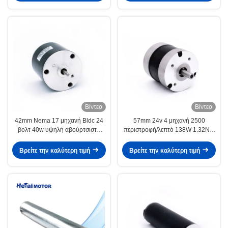
Βίντεο
Βίντεο
42mm Nema 17 μηχανή Bldc 24
57mm 24v 4 μηχανή 2500
βολτ 40w υψηλή αβούρτσιστη
περιστροφή/λεπτό 138W 1.32NM
μηχανή περιστροφής/λεπτό
Bldc μικροϋπολογιστών Πολωνού
ροπής χαμηλή
Βρείτε την καλύτερη τιμή
Βρείτε την καλύτερη τιμή