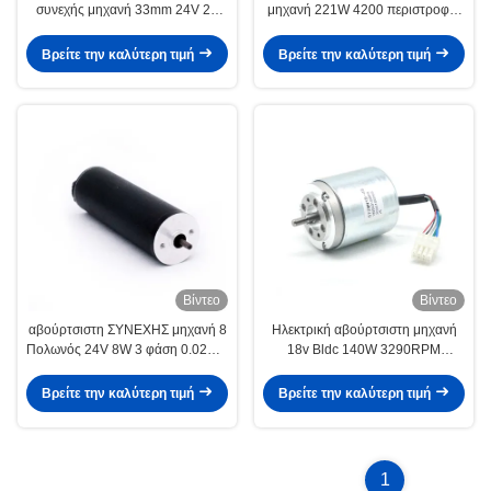
συνεχής μηχανή 33mm 24V 2A
μηχανή 221W 4200 περιστροφή/
περιστροφής/λεπτό
λεπτό 0,5 NM 90mm υψηλής
τάσης για την υφαντική μηχανή
Βρείτε την καλύτερη τιμή
Βρείτε την καλύτερη τιμή
Βίντεο
Βίντεο
αβούρτσιστη ΣΥΝΕΧΗΣ μηχανή 8
Ηλεκτρική αβούρτσιστη μηχανή
Πολωνός 24V 8W 3 φάση 0.02Nm
18v Bldc 140W 3290RPM
4800RPM 22mm
0.14Nm 57BL317 θεριστών
χορτοταπήτων
Βρείτε την καλύτερη τιμή
Βρείτε την καλύτερη τιμή
1