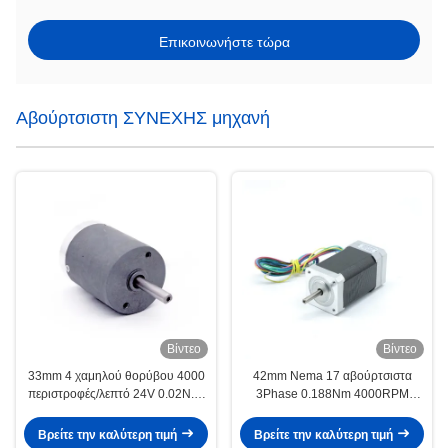
Επικοινωνήστε τώρα
Αβούρτσιστη ΣΥΝΕΧΗΣ μηχανή
Βίντεο
Βίντεο
33mm 4 χαμηλού θορύβου 4000
42mm Nema 17 αβούρτσιστα
περιστροφές/λεπτό 24V 0.02N.M
3Phase 0.188Nm 4000RPM
ΣΥΝΕΧΩΝ μηχανών NEMA14
ΣΥΝΕΧΩΝ μηχανών 8Pole 24V
Πολωνών αβούρτσιστες
Βρείτε την καλύτερη τιμή
Βρείτε την καλύτερη τιμή