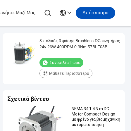
ωνήστε Μαζί Μας
Απόσπασμα
8 πολικός 3 φάσης Brushless DC κινητήρας
24v 26W 400RPM 0.3Nm 57BLF03B
Συνομιλία Τώρα
Μάθετε Περισσότερα
Σχετικά βίντεο
NEMA 34 1.4 N.m DC
Motor Compact Design
με φρένο για βιομηχανική
αυτοματοποίηση