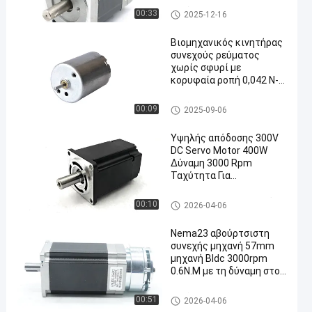
Αβούρτσιστη ΣΥΝΕΧΗΣ μηχα
00:33
2025-12-16
νή
Βιομηχανικός κινητήρας
συνεχούς ρεύματος
χωρίς σφυρί με
κορυφαία ροπή 0,042 N-
m και κατηγορία
μόνωσης Β
Αβούρτσιστη ΣΥΝΕΧΗΣ μηχα
00:09
2025-09-06
νή
Υψηλής απόδοσης 300V
DC Servo Motor 400W
Δύναμη 3000 Rpm
Ταχύτητα Για
Βιομηχανικό
Σερβο μηχανή εναλλασσόμε
00:10
2026-04-06
νου ρεύματος
Nema23 αβούρτσιστη
συνεχής μηχανή 57mm
μηχανή Bldc 3000rpm
0.6N.M με τη δύναμη στο
σπάσιμο
Αβούρτσιστη ΣΥΝΕΧΗΣ μηχα
00:51
2026-04-06
νή