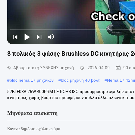
8 πολικός 3 φάσης Brushless DC κινητήρας
Αβούρτσιστη ΣΥΝΕΧΗΣ μηχανή
2026-04-09
90 απ
#
bldc nema 17 μηχανών
#
bldc μηχανή 48 βολτ
#
Nema 17 42
57BLF03B 26W 400PRM CE ROHS ISO προσαρμόσιμο υψηλής αποτε
κινητήρες χωρίς βούρτσα προσφέρουν πολλά άλλα πλεονεκτήματα
Μηνύματα επισκέπτη
Κανένα δημόσιο σχόλιο ακόμα