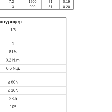
7.2
1200
51
0.19
1.3
900
51
0.20
διαγραφή:
1/6
1
81%
0.2 N.m.
0.6 Ν.μ.
≤ 80N
≤ 30N
28.5
105