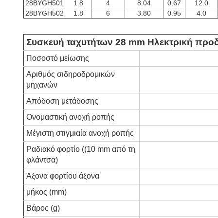
28BYGH501
1.8
4
8.04
0.67
12.0
28BYGH502
1.8
6
3.80
0.95
4.0
Συσκευή ταχυτήτων 28 mm Ηλεκτρική προ
Ποσοστό μείωσης
Αριθμός σιδηροδρομικών
μηχανών
Απόδοση μετάδοσης
Ονομαστική ανοχή ροπής
Μέγιστη στιγμιαία ανοχή ροπής
Ραδιακό φορτίο ((10 mm από τη
φλάντσα)
Άξονα φορτίου άξονα
μήκος (mm)
Βάρος (g)