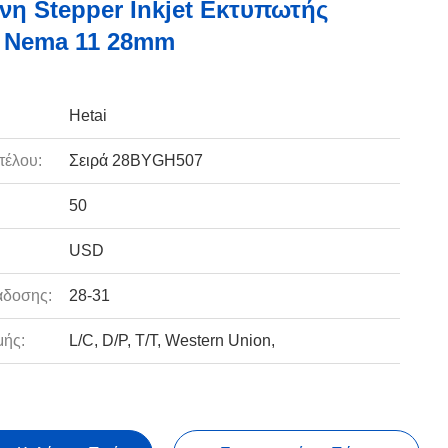
νη Stepper Inkjet Εκτυπωτής
 Nema 11 28mm
Hetai
τέλου:
Σειρά 28BYGH507
50
USD
άδοσης:
28-31
ής:
L/C, D/P, T/T, Western Union,