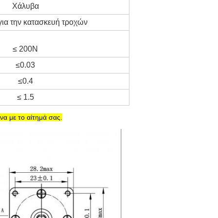
Χάλυβα
για την κατασκευή τροχών
≤ 200N
≤0.03
≤0.4
≤ 1.5
α με το αίτημά σας.