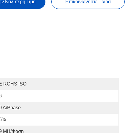
ην Καλύτερη Τιμή
Επικοινωνήστε Τώρα
E ROHS ISO
6
0 A/Phase
 5%
,9 MH/Φάση