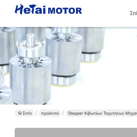
Σπί
Λ
Σπίτι
προϊόντα
Stepper Κιβωτίων Ταχυτήτων Μηχα