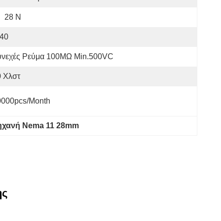
:
28 Ν
P40
υνεχές Ρεύμα 100MΩ Min.500VC
0 Χλστ
0000pcs/month
ηχανή Nema 11 28mm
ης