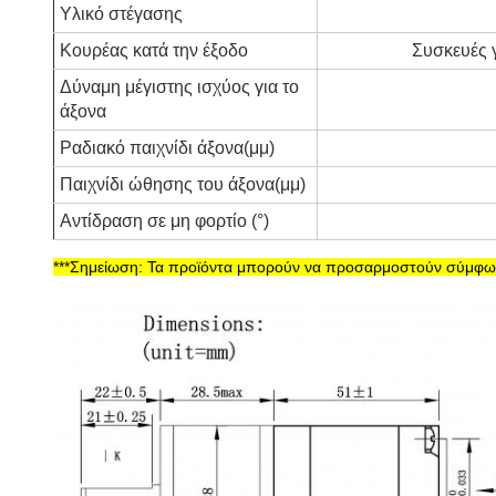
Υλικό στέγασης
Κουρέας κατά την έξοδο
Συσκευές 
Δύναμη μέγιστης ισχύος για το
άξονα
Ραδιακό παιχνίδι άξονα
(μμ)
Παιχνίδι ώθησης του άξονα
(μμ)
Αντίδραση σε μη φορτίο (°)
***Σημείωση: Τα προϊόντα μπορούν να προσαρμοστούν σύμφων