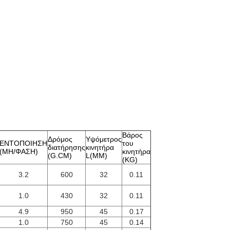
Βάρος
Δρόμος
Υψόμετρος
ΕΝΤΟΠΟΙΗΣΗ
του
διατήρησης
κινητήρα
(MH/ΦΑΣΗ)
κινητήρα
(G.CM)
L(MM)
(KG)
3.2
600
32
0.11
1.0
430
32
0.11
4.9
950
45
0.17
1.0
750
45
0.14