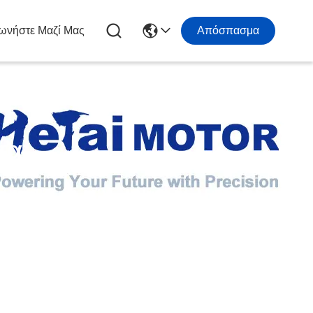
ωνήστε Μαζί Μας
Απόσπασμα
τα