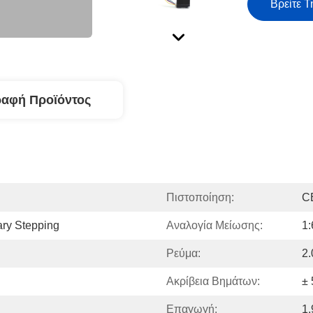
Βρείτε Τ
ραφή Προϊόντος
Πιστοποίηση:
C
ary Stepping
Αναλογία Μείωσης:
1:
Ρεύμα:
2.
Ακρίβεια Βημάτων:
±
Επαγωγή:
1