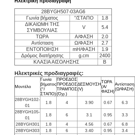
Ηλεκτρική προδιαγραφή
28BYGH507-03AG6
Γωνία βήματος
°/ΣΤΑΠΟ
1.8
ΔΙΚΑΙΩΜΗ ΤΗΣ
V
5.4
ΣΥΜΒΟΥΛΙΑΣ
ΤΩΡΑ
Α/ΦΑΣΗ
2.0
Αντίσταση
Ω/ΦΑΣΗ
2.7
ΕΝΤΟΠΟΙΗΣΗ
mH/ΦΑΣΗ
1.9
Δρόμος διατήρησης
g.cm
2400
ΚΛΑΣΙΑ ΑΙΣΟΛΗΣΗΣ
Β
Ηλεκτρικές προδιαγραφές:
Γωνία
ΠΡΟΕΔΟΣ
ΤΩΡΑ
βήματος
ΠΡΟΕΔΟΣ
ΔΕΣΜΟΥΣΗ
Αντίσταση
Μοντέλο
(Α/
(°/
ΤΡΑΜΠΟΣ
(V)
(Ω/ΦΑΣΗ)
ΦΑΣΗ)
ΣΤΑΠΟ)
(Όχι.)
28BYGH102-
1.8
4
3.90
0.67
6.3
01
28BYGH105-
1.8
6
3.1
0.95
3.3
01
28BYGH301
1.8
4
4.56
0.67
6.8
28BYGH303
1.8
6
3.40
0.95
3.4