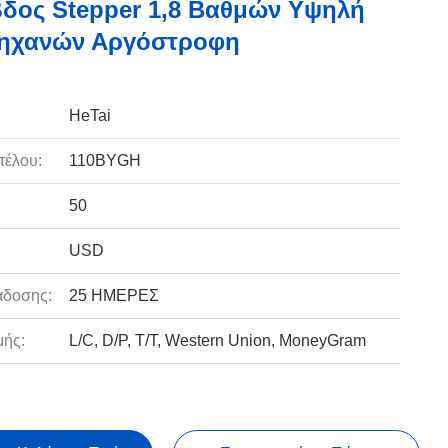
δος Stepper 1,8 Βαθμών Υψηλή
ηχανών Αργόστροφη
HeTai
τέλου:
110BYGH
50
USD
άδοσης:
25 ΗΜΕΡΕΣ
ής:
L/C, D/P, T/T, Western Union, MoneyGram