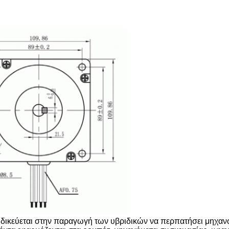
 ειδικεύεται στην παραγωγή των υβριδικών να περπατήσει μηχα