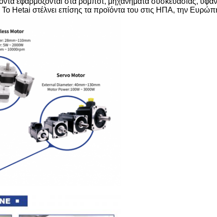
ϊόντα εφαρμόζονται στα ρομπότ, μηχανήματα συσκευασίας, υφαν
 Hetai στέλνει επίσης τα προϊόντα του στις ΗΠΑ, την Ευρώπη,