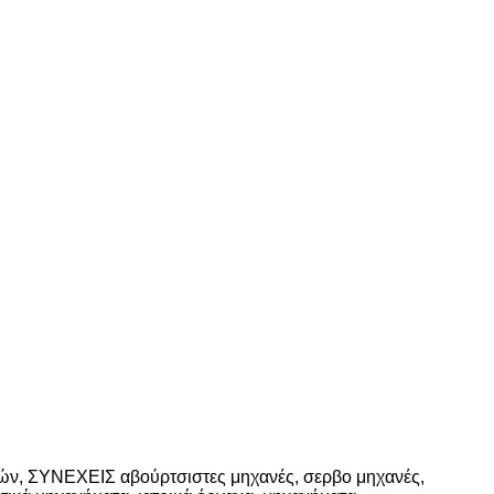
νών, ΣΥΝΕΧΕΙΣ αβούρτσιστες μηχανές, σερβο μηχανές,