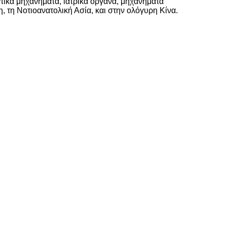
τικά μηχανήματα, ιατρικά όργανα, μηχανήματα
 τη Νοτιοανατολική Ασία, και στην ολόγυρη Κίνα.