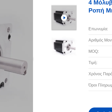
4 Μόλυβ
Ροπή Μ
Επωνυμία:
Αριθμός Μον
MOQ:
Τιμή:
Χρόνος Παρ
Όροι Πληρωμ