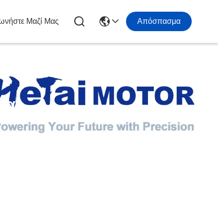
ωνήστε Μαζί Μας
Απόσπασμα
τα