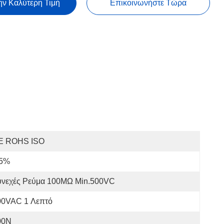
ην Καλύτερη Τιμή
Επικοινωνήστε Τώρα
E ROHS ISO
 5%
υνεχές Ρεύμα 100MΩ Min.500VC
00VAC 1 Λεπτό
00N