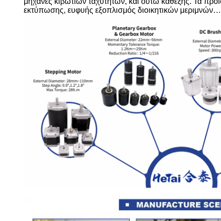
μηχανές κιβωτίων ταχυτήτων, και ούτω καθεξής. Τα προ
εκτύπωσης, ευφυής εξοπλισμός διοικητικών μεριμνών… Το