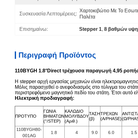
Χαρτοκιβώτιο Με Το Εσωτε
Συσκευασία Λεπτομέρειες:
Παλέτα
Επισημαίνω:
Stepper 1
, 
8 βαθμών υψ
Περιγραφή Προϊόντος
110BYGH 1.8°Direct τρέχουσα παραγωγή 4,95 ροπή
Η stepper αρχή εργασίας μηχανών είναι ηλεκτρομαγνητισ
Μόλις παρασχεθεί ο ανεφοδιασμός στο τύλιγμα του στάτη 
περιστρεφόμενο μαγνητικό πεδίο του στάτη. Έτσι αυτό ε
Ηλεκτρική προδιαγραφή:
ΓΩΝΙΑ
ΚΑΛΩΔΙΟ
ΤΑΣΗ
ΤΡΕΧΩΝ
ΑΝΤΙΣΤ
ΠΡΟΤΥΠΟ
ΒΗΜΑΤΩΝ
ΜΟΛΥΒΔΟΥ
(β)
(A/PHASE)
(Ω/PHA
(°/STEP)
(Αριθ.)
110BYGH80-
1.8
4
9.0
6.0
1.5
001AG