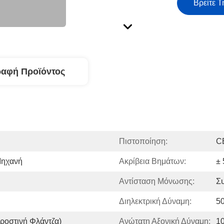
Βρείτε Τ
ραφή Προϊόντος
Πιστοποίηση:
C
Μηχανή
Ακρίβεια Βημάτων:
±
Αντίσταση Μόνωσης:
Σ
Διηλεκτρική Δύναμη:
5
οστινή Φλάντζα)
Ανώτατη Αξονική Δύναμη:
1