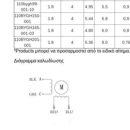
110bygh99-
1.8
4
4.95
5.5
0,9
001-10
110BYGH150-
1.8
4
5.44
6.8
0,8
001
110BYGH165-
1.8
4
4.80
6.0
0,8
001-03
110BYGH201-
1.8
4
5.36
8.0
0,7
001
*Products μπορεί να προσαρμοστεί από το ειδικό αίτημα.
Διάγραμμα καλωδίωσης