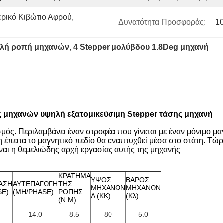
ρικό Κιβώτιο Αφρού, 
Δυνατότητα Προσφοράς:
1
ηλή ροπή μηχανών
, 
4 Stepper μολύβδου 1.8Deg μηχανή
ς μηχανών υψηλή εξατομικεύσιμη Stepper τάσης μηχανή
μός. Περιλαμβάνει έναν στροφέα που γίνεται με έναν μόνιμο μαγ
έπειτα το μαγνητικό πεδίο θα αναπτυχθεί μέσα στο στάτη. Τώρα
ίναι η θεμελιώδης αρχή εργασίας αυτής της μηχανής
ΚΡΑΤΗΜΑ
ΥΨΟΣ
ΒΑΡΟΣ
ΑΣΗ
ΑΥΤΕΠΑΓΩΓΗ
ΤΗΣ
ΜΗΧΑΝΩΝ
ΜΗΧΑΝΩΝ
SE)
(MH/PHASE)
ΡΟΠΗΣ
Λ (ΚΚ)
(Κλ)
(N.M)
14.0
8.5
80
5.0