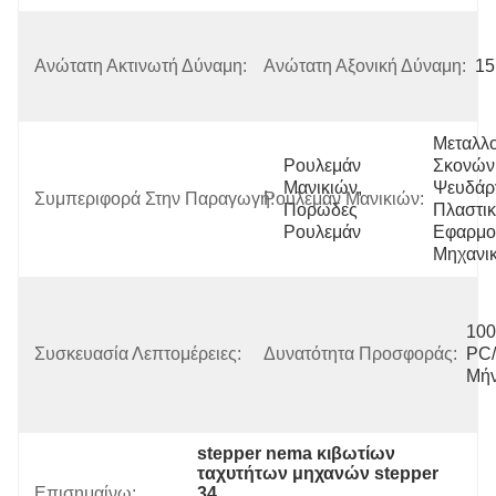
75N (20mm 
Από Την 
Ανώτατη Ακτινωτή Δύναμη:
Ανώτατη Αξονική Δύναμη:
1
Μπροστινή 
Φλάντζα)
Μεταλλο
Ρουλεμάν 
Σκονών,
Μανικιών, 
Ψευδάργ
Συμπεριφορά Στην Παραγωγή:
Ρουλεμάν Μανικιών:
Πορώδες 
Πλαστικ
Ρουλεμάν
Εφαρμο
Μηχανι
Χαρτοκιβώτιο 
Με Το 
100
Εσωτερικό 
Συσκευασία Λεπτομέρειες:
Δυνατότητα Προσφοράς:
PC/
Κιβώτιο 
Μή
Αφρού, 
Παλέτα
stepper nema κιβωτίων 
ταχυτήτων μηχανών stepper 
Επισημαίνω:
34