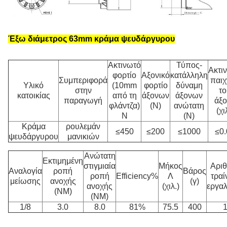
Έξω διάμετρος 63mm κράμα ψευδάργυρου
Ακτινωτό
Τύπος-
Ακτι
φορτίο
Αξονικό
κατάλληλη
Συμπεριφορά
παιχ
Υλικό
(10mm
φορτίο
δύναμη
στην
το
κατοικίας
από τη
άξονων
άξονων
παραγωγή
άξο
φλάντζα)
(Ν)
ανώτατη
(χι
Ν
(Ν)
Κράμα
ρουλεμάν
≤450
≤200
≤1000
≤0.
ψευδάργυρου
μανικιών
Ανώτατη
Εκτιμημένη
στιγμιαία
Μήκος
Αρι
Αναλογία
ροπή
Βάρος
ροπή
Efficiency%
Λ
τρα
μείωσης
ανοχής
(γ)
ανοχής
(χιλ.)
εργα
(NM)
(NM)
1/8
3.0
8.0
81%
75.5
400