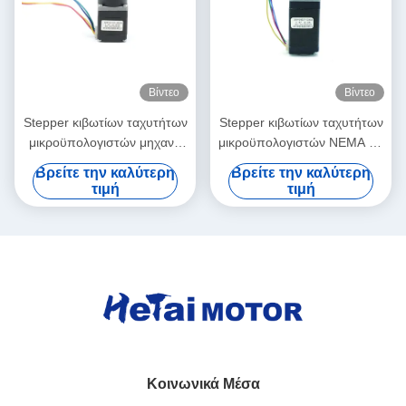
Βίντεο
Βίντεο
Stepper κιβωτίων ταχυτήτων
Stepper κιβωτίων ταχυτήτων
μικροϋπολογιστών μηχανή
μικροϋπολογιστών NEMA 11
28mm 600 Γ εκατ. 0,05 NM
μηχανή στον τρισδιάστατο
Βρείτε την καλύτερη
Βρείτε την καλύτερη
1,8 βαθμός 4,22 Β 0.67A
εκτυπωτή 28mm 5.4V 2,4 κλ
τιμή
τιμή
εκατ. 0.23nm
Κοινωνικά Μέσα