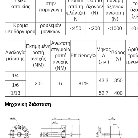
Υλικό
(10mm
φορτίο
δύναμη
στην
το
κατοικίας
από τη
άξονων
άξονων
παραγωγή
άξο
φλάντζα)
(Ν)
ανώτατη
(χι
Ν
(Ν)
Κράμα
ρουλεμάν
≤450
≤200
≤1000
≤0.
ψευδάργυρου
μανικιών
Ανώτατη
Εκτιμημένη
στιγμιαία
Μήκος
Αρι
Αναλογία
ροπή
Βάρος
ροπή
Efficiency%
Λ
τρα
μείωσης
ανοχής
(γ)
ανοχής
(χιλ.)
εργα
(NM)
(NM)
1/4
43.3
350
2.0
6
81%
1/6
1/13
52.7
400
Μηχανική διάσταση