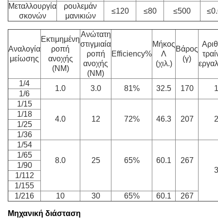
Μεταλλουργία
ρουλεμάν
≤120
≤80
≤500
≤0
σκονών
μανικιών
Ανώτατη
Εκτιμημένη
στιγμιαία
Μήκος
Αρι
Αναλογία
ροπή
Βάρος
ροπή
Efficiency%
Λ
τρα
μείωσης
ανοχής
(γ)
ανοχής
(χιλ.)
εργα
(NM)
(NM)
1/4
1.0
3.0
81%
32.5
170
1/6
1/15
1/18
4.0
12
72%
46.3
207
1/25
1/36
1/54
1/65
8.0
25
65%
60.1
267
1/90
1/112
1/155
1/216
10
30
65%
60.1
267
Μηχανική διάσταση