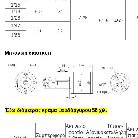
1/15
1/18
8.0
25
72%
1/26
61.6
450
1/47
16
50
1/66
Μηχανική διάσταση
Έξω διάμετρος
κράμα ψευδάργυρου
56 χιλ.
Ακτινωτό
Τύπος-
Ακτι
φορτίο
Αξονικό
κατάλληλη
Συμπεριφορά
παιχ