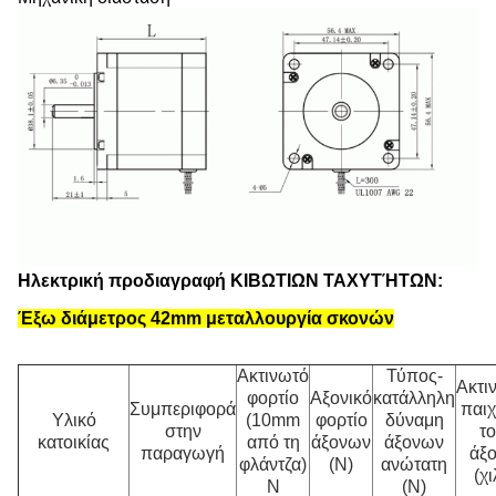
Ηλεκτρική προδιαγραφή ΚΙΒΩΤΙΩΝ ΤΑΧΥΤΉΤΩΝ:
Έξω διάμετρος 42mm
μεταλλουργία σκονών
Ακτινωτό
Τύπος-
Ακτι
φορτίο
Αξονικό
κατάλληλη
Συμπεριφορά
παιχ
Υλικό
(10mm
φορτίο
δύναμη
στην
τ
κατοικίας
από τη
άξονων
άξονων
παραγωγή
άξ
φλάντζα)
(Ν)
ανώτατη
(χι
Ν
(Ν)