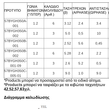
ΓΩΝΙΑ
ΚΑΛΩΔΙΟ
ΤΑΣΗ
ΤΡΕΧΩΝ
ΑΝΤΙΣΤΑΣΗ
ΠΡΟΤΥΠΟ
ΒΗΜΑΤΩΝ
ΜΟΛΥΒΔΟΥ
(β)
(A/PHASE)
(Ω/PHASE)
(°/STEP)
(Αριθ.)
57BYGH350A-
1.2
6
3.12
2.4
3.4
001
57BYGH350A-
1.2
3
5.0
0,5
10
002
57BYGH350B-
1.2
3
2.52
5.6
0,45
001
57BYGH350B-
1.2
6
5.28
2.4
2.2
002
57BYGH350C-
1.2
3
2.6
5.2
0,5
001-09
57BYGH350C-
1.2
3
9.0
1.0
9.0
005-01
*Products μπορεί να προσαρμοστεί από το ειδικό αίτημα.
*Products μπορεί να ταιριάξει με το κιβώτιο ταχυτήτων
42,52,57,63
χιλ.
Διάγραμμα καλωδίωσης