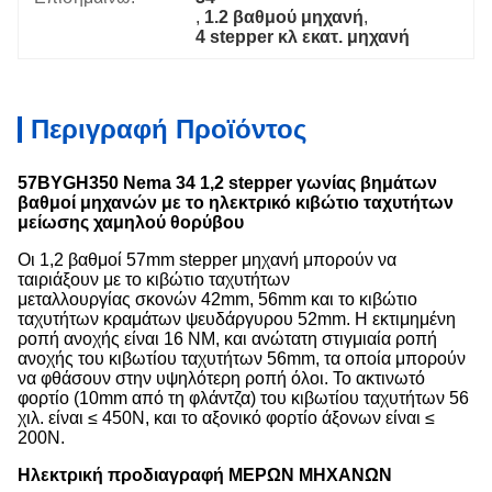
, 
1.2 βαθμού μηχανή
, 
4 stepper κλ εκατ. μηχανή
Περιγραφή Προϊόντος
57BYGH350 Nema 34 1,2 stepper γωνίας βημάτων
βαθμοί μηχανών με το ηλεκτρικό κιβώτιο ταχυτήτων
μείωσης χαμηλού θορύβου
Οι 1,2 βαθμοί 57mm stepper μηχανή μπορούν να
ταιριάξουν με το
κιβώτιο ταχυτήτων
μεταλλουργίας σκονών
42mm, 56mm
και το κιβώτιο
ταχυτήτων κραμάτων ψευδάργυρου 52mm. Η
εκτιμημένη
ροπή ανοχής είναι 16 NM, και ανώτατη στιγμιαία ροπή
ανοχής του κιβωτίου ταχυτήτων 56mm, τα οποία μπορούν
να φθάσουν στην υψηλότερη ροπή όλοι.
Το ακτινωτό
φορτίο (10mm από τη φλάντζα) του κιβωτίου ταχυτήτων 56
χιλ. είναι ≤ 450N, και το αξονικό φορτίο άξονων είναι ≤
200N.
Ηλεκτρική προδιαγραφή
ΜΕΡΩΝ ΜΗΧΑΝΩΝ