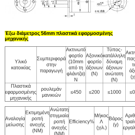
Έξω διάμετρος 56mm πλαστικά εφαρμοσμένης
μηχανικής
Ακτινωτό
Τύπος-
Ακτ
φορτίο
Αξονικό
κατάλληλη
Συμπεριφορά
παι
Υλικό
(10mm
φορτίο
δύναμη
στην
τ
κατοικίας
από τη
άξονων
άξονων
παραγωγή
άξ
φλάντζα)
(Ν)
ανώτατη
(χ
Ν
(Ν)
Πλαστικά
ρουλεμάν
εφαρμοσμένης
≤450
≤200
≤1000
≤0
μανικιών
μηχανικής
Ανώτατη
Εκτιμημένη
στιγμιαία
Μήκος
Αρι
Αναλογία
ροπή
Βάρος
ροπή
Efficiency%
Λ
τρα
μείωσης
ανοχής
(γ)
ανοχής
(χιλ.)
εργα
(NM)
(NM)