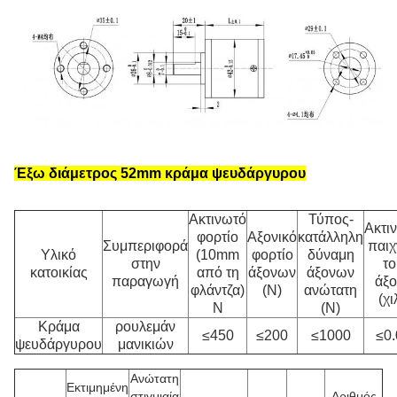
Έξω διάμετρος 52mm κράμα ψευδάργυρου
Ακτινωτό
Τύπος-
Ακτι
φορτίο
Αξονικό
κατάλληλη
Συμπεριφορά
παιχ
Υλικό
(10mm
φορτίο
δύναμη
στην
το
κατοικίας
από τη
άξονων
άξονων
παραγωγή
άξο
φλάντζα)
(Ν)
ανώτατη
(χι
Ν
(Ν)
Κράμα
ρουλεμάν
≤450
≤200
≤1000
≤0.
ψευδάργυρου
μανικιών
Ανώτατη
Εκτιμημένη
στιγμιαία
Αριθμός