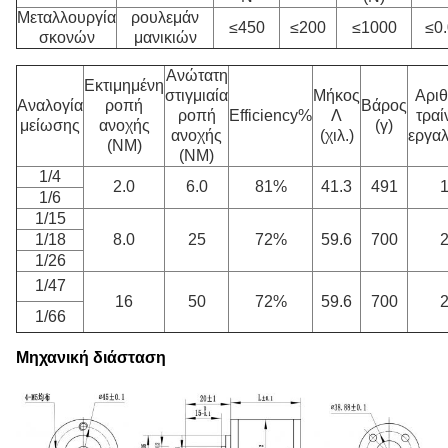
Μεταλλουργία
ρουλεμάν
≤450
≤200
≤1000
≤0
σκονών
μανικιών
Ανώτατη
Εκτιμημένη
στιγμιαία
Μήκος
Αρι
Αναλογία
ροπή
Βάρος
ροπή
Efficiency%
Λ
τρα
μείωσης
ανοχής
(γ)
ανοχής
(χιλ.)
εργα
(NM)
(NM)
1/4
2.0
6.0
81%
41.3
491
1/6
1/15
1/18
8.0
25
72%
59.6
700
1/26
1/47
16
50
72%
59.6
700
1/66
Μηχανική διάσταση