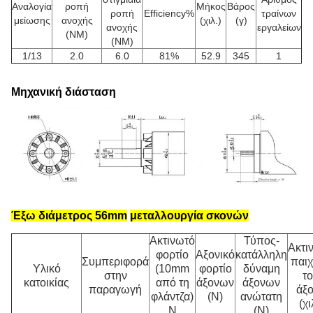
Αναλογία
ροπή
Μήκος
Βάρος
ροπή
Efficiency%
τραίνων
μείωσης
ανοχής
(χιλ.)
(γ)
ανοχής
εργαλείων
(NM)
(NM)
1/13
2.0
6.0
81%
52.9
345
1
Μηχανική διάσταση
Έξω διάμετρος 56mm
μεταλλουργία σκονών
Ακτινωτό
Τύπος-
Ακτι
φορτίο
Αξονικό
κατάλληλη
Συμπεριφορά
παιχ
Υλικό
(10mm
φορτίο
δύναμη
στην
τ
κατοικίας
από τη
άξονων
άξονων
παραγωγή
άξ
φλάντζα)
(Ν)
ανώτατη
(χι
Ν
(Ν)