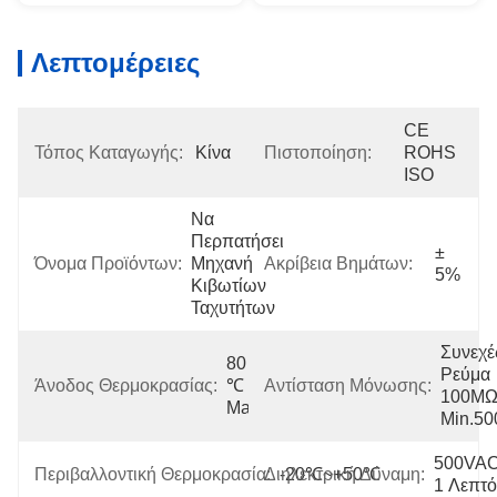
Λεπτομέρειες
CE 
Τόπος Καταγωγής:
Κίνα
Πιστοποίηση:
ROHS 
ISO
Να 
Περπατήσει 
± 
Όνομα Προϊόντων:
Μηχανή 
Ακρίβεια Βημάτων:
5%
Κιβωτίων 
Ταχυτήτων
Συνεχές
80 
Ρεύμα 
Άνοδος Θερμοκρασίας:
℃ 
Αντίσταση Μόνωσης:
100MΩ
Max
Min.5
500VAC
Περιβαλλοντική Θερμοκρασία:
Διηλεκτρική Δύναμη:
-20℃~+50℃
1 Λεπτό