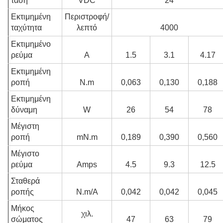
τάση
VDC
24
Εκτιμημένη
Περιστροφή/
ταχύτητα
λεπτό
4000
Εκτιμημένο
ρεύμα
Α
1.5
3.1
4.17
Εκτιμημένη
ροπή
N.m
0,063
0,130
0,188
Εκτιμημένη
δύναμη
W
26
54
78
Μέγιστη
ροπή
mN.m
0,189
0,390
0,560
Μέγιστο
ρεύμα
Amps
4.5
9.3
12.5
Σταθερά
ροπής
N.m/A
0,042
0,042
0,045
Μήκος
χιλ.
σώματος
47
63
79