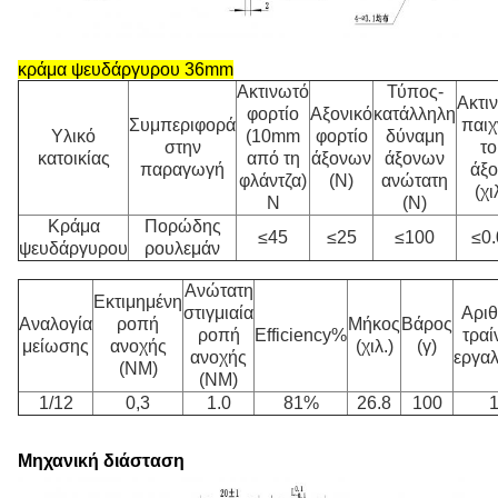
κράμα
ψευδάργυρου
36mm
Ακτινωτό
Τύπος-
Ακτι
φορτίο
Αξονικό
κατάλληλη
Συμπεριφορά
παιχ
Υλικό
(10mm
φορτίο
δύναμη
στην
το
κατοικίας
από τη
άξονων
άξονων
παραγωγή
άξο
φλάντζα)
(Ν)
ανώτατη
(χι
Ν
(Ν)
Κράμα
Πορώδης
≤45
≤25
≤100
≤0.
ψευδάργυρου
ρουλεμάν
Ανώτατη
Εκτιμημένη
στιγμιαία
Αρι
Αναλογία
ροπή
Μήκος
Βάρος
ροπή
Efficiency%
τρα
μείωσης
ανοχής
(χιλ.)
(γ)
ανοχής
εργα
(NM)
(NM)
1/12
0,3
1.0
81%
26.8
100
Μηχανική διάσταση