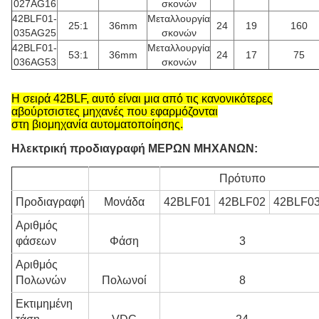
027AG16
σκονών
42BLF01-
Μεταλλουργία
25:1
36mm
24
19
160
035AG25
σκονών
42BLF01-
Μεταλλουργία
53:1
36mm
24
17
75
036AG53
σκονών
Η σειρά 42BLF, αυτό είναι μια από τις κανονικότερες
αβούρτσιστες μηχανές που εφαρμόζονται
στη βιομηχανία αυτοματοποίησης.
Ηλεκτρική προδιαγραφή ΜΕΡΩΝ ΜΗΧΑΝΩΝ:
Πρότυπο
Προδιαγραφή
Μονάδα
42BLF01
42BLF02
42BLF0
Αριθμός
φάσεων
Φάση
3
Αριθμός
Πολωνών
Πολωνοί
8
Εκτιμημένη