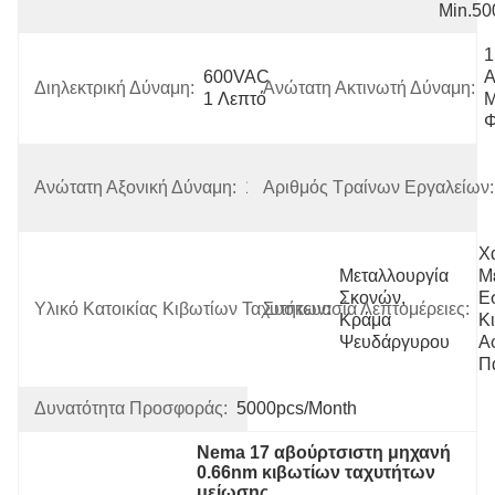
Min.5
1
600VAC 
Α
Διηλεκτρική Δύναμη:
Ανώτατη Ακτινωτή Δύναμη:
1 Λεπτό
Μ
Φ
Ανώτατη Αξονική Δύναμη:
10N
Αριθμός Τραίνων Εργαλείων:
Χα
Μεταλλουργία 
Με
Σκονών, 
Ε
Υλικό Κατοικίας Κιβωτίων Ταχυτήτων:
Συσκευασία Λεπτομέρειες:
Κράμα 
Κι
Ψευδάργυρου
Αφ
Π
Δυνατότητα Προσφοράς:
5000pcs/month
Nema 17 αβούρτσιστη μηχανή 
0.66nm κιβωτίων ταχυτήτων 
μείωσης