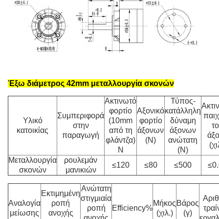
Έξω διάμετρος 42mm
μεταλλουργία σκονών
Ακτινωτό
Τύπος-
Ακτι
φορτίο
Αξονικό
κατάλληλη
Συμπεριφορά
παιχ
Υλικό
(10mm
φορτίο
δύναμη
στην
τ
κατοικίας
από τη
άξονων
άξονων
παραγωγή
άξ
φλάντζα)
(Ν)
ανώτατη
(χι
Ν
(Ν)
Μεταλλουργία
ρουλεμάν
≤120
≤80
≤500
≤0
σκονών
μανικιών
Ανώτατη
Εκτιμημένη
στιγμιαία
Αρι
Αναλογία
ροπή
Μήκος
Βάρος
ροπή
Efficiency%
τρα
μείωσης
ανοχής
(χιλ.)
(γ)
ανοχής
εργα