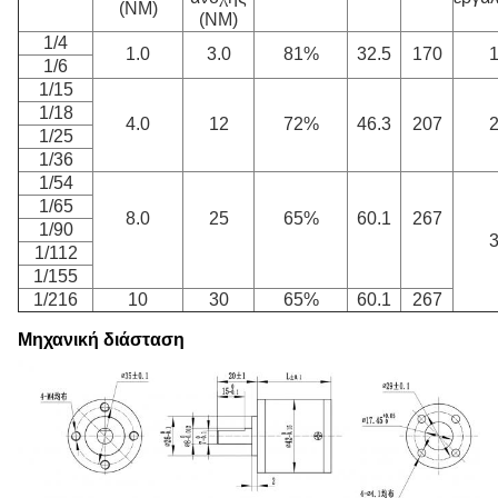
(NM)
(NM)
1/4
1.0
3.0
81%
32.5
170
1/6
1/15
1/18
4.0
12
72%
46.3
207
1/25
1/36
1/54
1/65
8.0
25
65%
60.1
267
1/90
1/112
1/155
1/216
10
30
65%
60.1
267
Μηχανική διάσταση