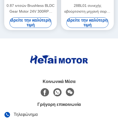
0.87 ιντσών Brushless BLDC
28BL01 συνεχής
Gear Motor 24V 300RPM
αβούρτσιστη μηχανή σειράς
22BL σειράς Gearbox
με την πλανητική μηχανή
Βρείτε την καλύτερη
Βρείτε την καλύτερη
Brushless Motor
εργαλείων κιβωτίων
τιμή
τιμή
ταχυτήτων nema11 μικρή
Κοινωνικά Μέσα
Γρήγορη επικοινωνία
Τηλεφώνημα