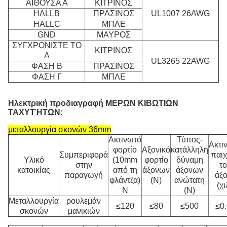
ΑΙΘΟΥΣΑ Α
ΚΙΤΡΙΝΟΣ
HALLB
ΠΡΑΣΙΝΟΣ
UL1007 26AWG
HALLC
ΜΠΛΕ
GND
ΜΑΥΡΟΣ
ΣΥΓΧΡΟΝΙΣΤΕ ΤΟ
ΚΙΤΡΙΝΟΣ
Α
UL3265 22AWG
ΦΑΣΗ Β
ΠΡΑΣΙΝΟΣ
ΦΑΣΗ Γ
ΜΠΛΕ
Ηλεκτρική προδιαγραφή ΜΕΡΩΝ ΚΙΒΩΤΙΩΝ
ΤΑΧΥΤΉΤΩΝ:
μεταλλουργία
σκονών
36mm
Ακτινωτό
Τύπος-
Ακτι
φορτίο
Αξονικό
κατάλληλη
Συμπεριφορά
παιχ
Υλικό
(10mm
φορτίο
δύναμη
στην
τ
κατοικίας
από τη
άξονων
άξονων
παραγωγή
άξ
φλάντζα)
(Ν)
ανώτατη
(χι
Ν
(Ν)
Μεταλλουργία
ρουλεμάν
≤120
≤80
≤500
≤0
σκονών
μανικιών