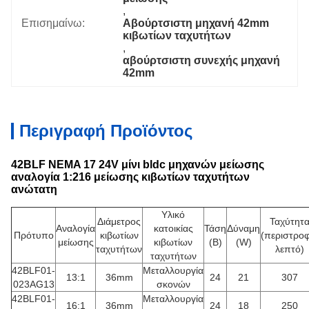
, 
Επισημαίνω:
Αβούρτσιστη μηχανή 42mm 
κιβωτίων ταχυτήτων
, 
αβούρτσιστη συνεχής μηχανή 
42mm
Περιγραφή Προϊόντος
42BLF NEMA 17 24V μίνι bldc μηχανών μείωσης
αναλογία 1:216 μείωσης κιβωτίων ταχυτήτων
ανώτατη
Υλικό
Διάμετρος
Ταχύτητ
Αναλογία
κατοικίας
Τάση
Δύναμη
Πρότυπο
κιβωτίων
(περιστροφ
μείωσης
κιβωτίων
(Β)
(W)
ταχυτήτων
λεπτό)
ταχυτήτων
42BLF01-
Μεταλλουργία
13:1
36mm
24
21
307
023AG13
σκονών
42BLF01-
Μεταλλουργία
16:1
36mm
24
18
250