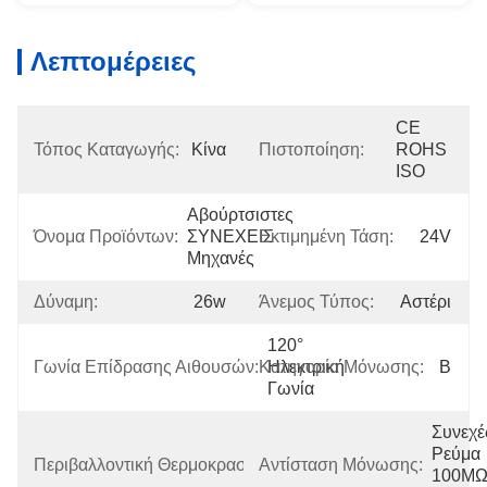
Λεπτομέρειες
CE 
Τόπος Καταγωγής:
Κίνα
Πιστοποίηση:
ROHS 
ISO
Αβούρτσιστες 
Όνομα Προϊόντων:
ΣΥΝΕΧΕΙΣ 
Εκτιμημένη Τάση:
24V
Μηχανές
Δύναμη:
26w
Άνεμος Τύπος:
Αστέρι
120° 
Γωνία Επίδρασης Αιθουσών:
Κατηγορία Μόνωσης:
Ηλεκτρική 
Β
Γωνία
Συνεχές
Ρεύμα 
Περιβαλλοντική Θερμοκρασία:
Αντίσταση Μόνωσης:
-20℃~+50℃
100MΩ