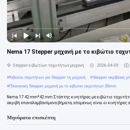
Nema 17 Stepper μηχανή με το κιβώτιο ταχυτ
Stepper κιβωτίων ταχυτήτων μηχανή
2026-04-09
#
Κιβώτιο ταχυτήτων για Stepper τη μηχανή
#
Stepper ακρίβειας μ
#
Πλανητική Stepper μηχανή με το κιβώτιο ταχυτήτων 36mm
Nema 17 42 mm*42 mm Στάπτης κινητήρας με κιβώτιο ταχυτήτων 
ακριβή επαναλαμβανόμενα βήματα, επομένως είναι οι κινητήρες επ
Μηνύματα επισκέπτη