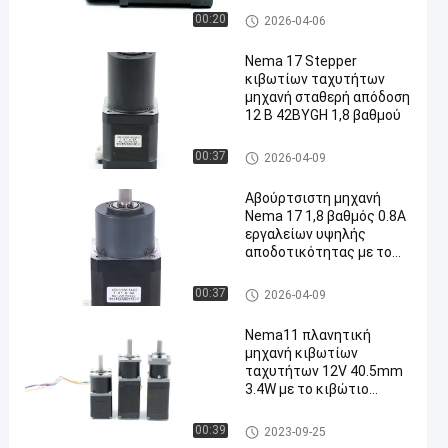
Αβούρτσιστη μηχανή κιβωτί
00:20
2026-04-06
ων ταχυτήτων
Nema 17 Stepper
κιβωτίων ταχυτήτων
μηχανή σταθερή απόδοση
12 Β 42BYGH 1,8 βαθμού
Stepper κιβωτίων ταχυτήτω
00:37
2026-04-09
ν μηχανή
Αβούρτσιστη μηχανή
Nema 17 1,8 βαθμός 0.8A
εργαλείων υψηλής
αποδοτικότητας με το
κιβώτιο ταχυτήτων
Αβούρτσιστη μηχανή κιβωτί
00:37
2026-04-09
ων ταχυτήτων
Nema11 πλανητική
μηχανή κιβωτίων
ταχυτήτων 12V 40.5mm
3.4W με το κιβώτιο
ταχυτήτων 28BL01AG14
Αβούρτσιστη μηχανή κιβωτί
00:39
2023-09-25
ων ταχυτήτων