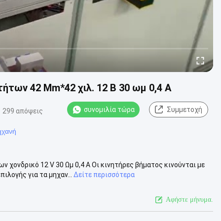
ήτων 42 Mm*42 χιλ. 12 Β 30 ωμ 0,4 Α
συνομιλία τώρα
Συμμετοχή
299 απόψεις
ηχανή
χονδρικό 12 V 30 Ωμ 0,4 A Οι κινητήρες βήματος κινούνται με
ιλογής για τα μηχαν...
Δείτε περισσότερα
Αφήστε μήνυμα.