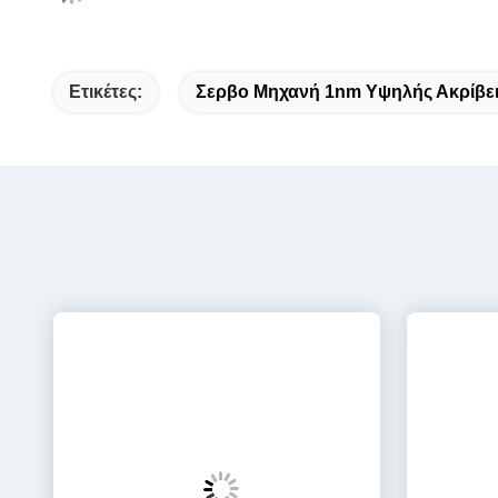
Ακτίνα προϊόντων της HeTai