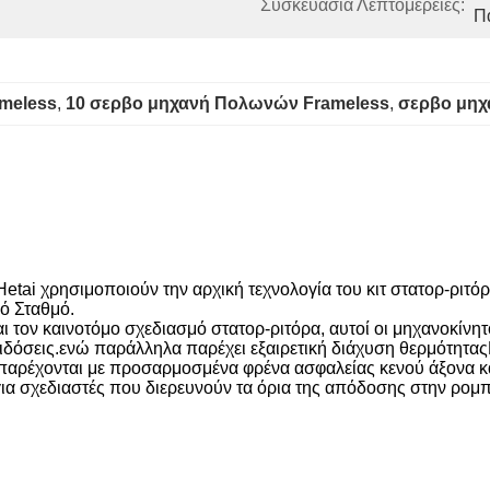
Συσκευασία Λεπτομέρειες:
Π
meless
, 
10 σερβο μηχανή Πολωνών Frameless
, 
σερβο μηχ
Hetai χρησιμοποιούν την αρχική τεχνολογία του κιτ στατορ-ριτό
κό Σταθμό.
ι τον καινοτόμο σχεδιασμό στατορ-ριτόρα, αυτοί οι μηχανοκίν
 επιδόσεις.ενώ παράλληλα παρέχει εξαιρετική διάχυση θερμότη
α παρέχονται με προσαρμοσμένα φρένα ασφαλείας κενού άξονα κ
 για σχεδιαστές που διερευνούν τα όρια της απόδοσης στην ρομπο