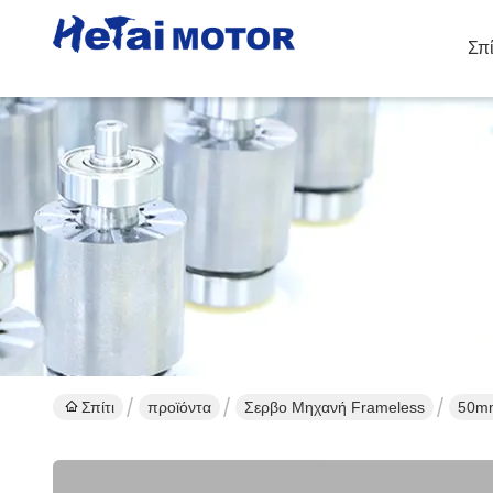
Σπί
Λ
Σπίτι
προϊόντα
Σερβο Μηχανή Frameless
50mm