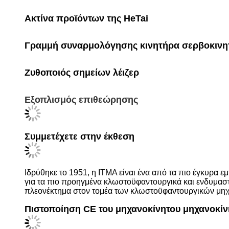
Τσανγκτσόου Χετάι Μότορς
Η Hetai βρίσκεται στο ChangZhou, επαρχία JiangSu.
κλίμακα παραγωγής έχει εξασφαλίσει την κατασκευή
Έμπειρος κατασκευαστής
Η ChangZhou Hetai Motors είναι ένας έμπειρος κ
αυτόματη κυλινδρική άλεση και τα κέντρα επεξεργα
Αγορά HeTai