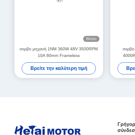
Γραμμή συναρμολόγησης κινητήρα σερβοκινη