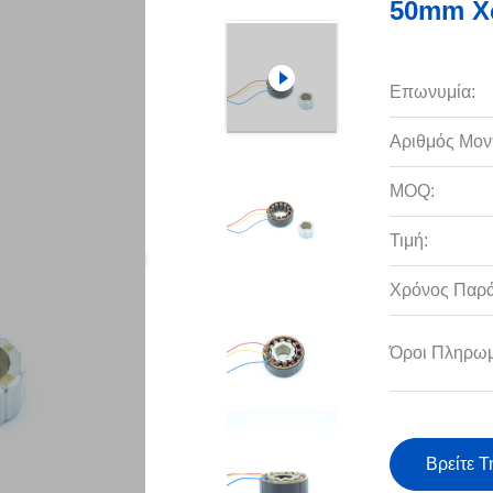
50mm Χ
Επωνυμία:
Αριθμός Μον
MOQ:
Τιμή:
Χρόνος Παρ
Όροι Πληρωμ
Βρείτε Τ