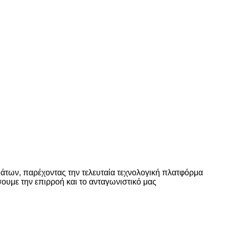
ό την ίδρυση της Hetai το 1999, η εξειδίκευση,Η
αγωγής., όπως η γραμμή συναρμολόγησης, η