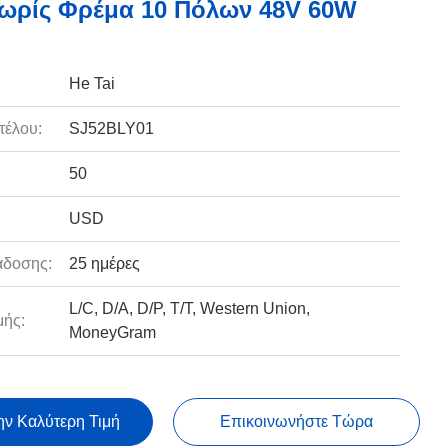
ωρίς Φρέμα 10 Πόλων 48V 60W
He Tai
τέλου:
SJ52BLY01
50
USD
άδοσης:
25 ημέρες
L/C, D/A, D/P, T/T, Western Union,
ής:
MoneyGram
ην Καλύτερη Τιμή
Επικοινωνήστε Τώρα