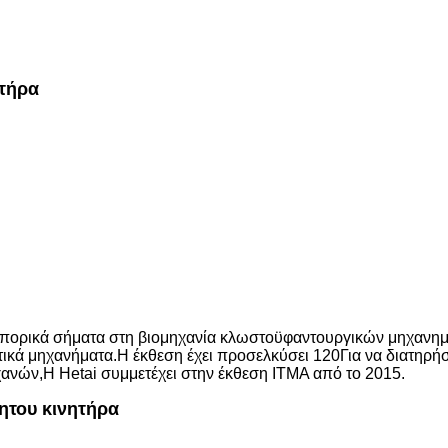
 Το χώρο του εργαστηρίου μας είναι πάνω από 15.000m2. Απ
 πέντε εκατομμυρίων κινητήρων κάθε χρόνο..
ατασκευαστής κινητήρων.Έχουμε μεταβλητό εξοπλισμό παρ
σίας CNC.