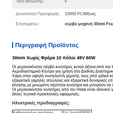
Τάξη Μόνωσης:
F
Δυνατότητα Προσφοράς:
10000 PC/μήνας
Επισημαίνω:
σερβο μηχανή 30mm Fra
Περιγραφή Προϊόντος
30mm Χωρίς Φρέμα 10 πόλοι 48V 60W
Οι μηχανοκίνητοι σέρβο κινητήρες κενού άξονα από την 
Αεροδιαστημικό Κέντρο για χρήση στο Διεθνές Διαστημι
Χάρη στον υψηλό συντελεστή γέμισής τους από χαλκό κα
εξαιρετικά χαμηλές απώλειες και εξαιρετικά δυναμικές
κίνησης με μειωμένη ταχύτητα κινητήρα και μπορούν ν
Οι μηχανοκίνητοι κινητήρες από την Hetai είναι ιδανικοί
άλλες τεχνικά προκλητικές εφαρμογές.
Ηλεκτρικές προδιαγραφές:
Καθορισμένη ταχύτητα
Επ / λεπτό
3800