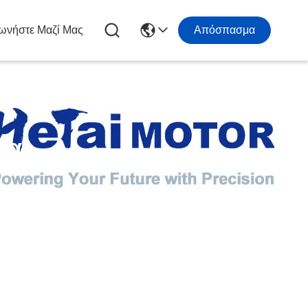
ωνήστε Μαζί Μας
Απόσπασμα
τα