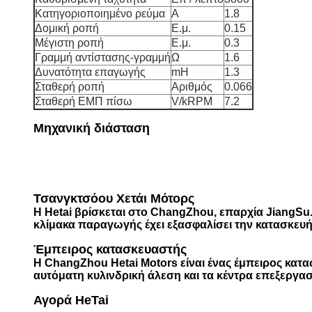
Κατηγοριοποιημένο ρεύμα
Α
1.8
Δομική ροπή
Ε.μ.
0.15
Μέγιστη ροπή
Ε.μ.
0.3
Γραμμή αντίστασης-γραμμή
Ω
1.6
Δυνατότητα επαγωγής
mH
1.3
Σταθερή ροπή
Αριθμός
0.066
Σταθερή ΕΜΠ πίσω
V/kRPM
7.2
Μηχανική διάσταση