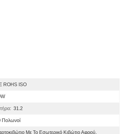
E ROHS ISO
0W
τήρα:
31.2
0 Πολωνοί
αρτοκιβώτιο Με Το Εσωτερικό Κιβώτιο Αφρού, 